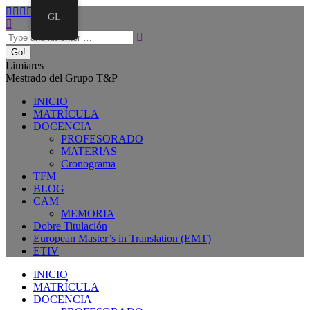
GL
Limiares
Mestrado del Grupo T&P
INICIO
MATRÍCULA
DOCENCIA
PROFESORADO
MATERIAS
Cronograma
TFM
BLOG
CAM
MEMORIA
Dobre Titulación
European Master’s in Translation (EMT)
ETIV
INICIO
MATRÍCULA
DOCENCIA