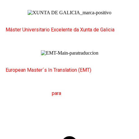
Yuste Frías, José
BIONOTA
Máster Universitario Excelente da Xunta de Galicia
European Master´s In Translation (EMT)
M
áster en
T
radución
para
a
C
omunicación
I
nternacional
(MTCI)
Facultade de Filoloxía e Tradución
UNIVERSIDADE
DE VIGO