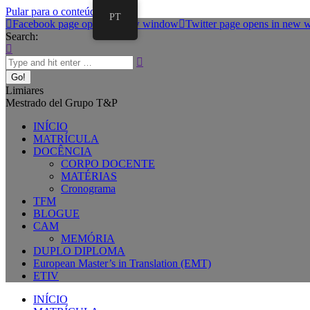
Pular para o conteúdo
PT
Facebook page opens in new window
Twitter page opens in new
Search:
Limiares
Mestrado del Grupo T&P
INÍCIO
MATRÍCULA
DOCÊNCIA
CORPO DOCENTE
MATÉRIAS
Cronograma
TFM
BLOGUE
CAM
MEMÓRIA
DUPLO DIPLOMA
European Master’s in Translation (EMT)
ETIV
INÍCIO