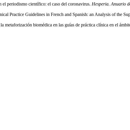
el periodismo científico: el caso del coronavirus.
Hesperia. Anuario d
ical Practice Guidelines in French and Spanish: an Analysis of the Sup
a metaforización biomédica en las guías de práctica clínica en el ámbi
aculdade de Filologia e Tradução
UNIVERSIDADE DE VIGO