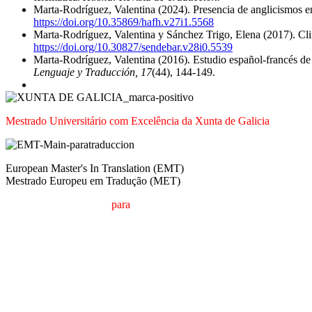
Marta-Rodríguez, Valentina (2024). Presencia de anglicismos en 
https://doi.org/10.35869/hafh.v27i1.5568
Marta-Rodríguez, Valentina y Sánchez Trigo, Elena (2017). Clin
https://doi.org/10.30827/sendebar.v28i0.5539
Marta-Rodríguez, Valentina (2016). Estudio español-francés de l
Lenguaje y Traducción, 17
(44), 144-149.
Mestrado Universitário com Excelência da Xunta de Galicia
European Master's In Translation (EMT)
Mestrado Europeu em Tradução (MET)
M
estrado em
T
radução
para
a
C
omunicação
I
nternacional (MTCI)
F
Emmanuel
Patricia
Lara
Anxo
Óscar
Iolanda
Xoán
Pedro
Jessica
Ana
Sara
Ana
Marta
Ramón
Xoán
Salvador
Amador
Elena
Patricia
José
Bourgoin
Buxán
Pablo
Maribel
Domínguez
Pablo
Fernández
Ferreiro
Galanes
Garrido
González
Gregori
Hermida
Louredo
Luna
Rodríguez,
Méndez
Montero
Mourelo
Ordóñez
Sanchez
Sotelo
Francisco
Yuste
Vergondy
Otero
De
Del
Araújo
Fernández
Ocampo
Vázquez
Santos
Vilariño
Santamaría
Sendra
Ruibal
Casado
Alonso
Valentina
González
Domínguez
Pérez
Puime
Trigo
Dios
José
Frías
Carlos
Pozo
Carballo
Torres
NOTA
NOTA
NOTA
NOTA
NOTA
NOTA
NOTA
NOTA
NOTA
NOTA
NOTA
NOTA
NOTA
NOTA
NOTA
NOTA
NOTA
NOTA
NOTA
NOTA
Villamarin
Triviño
Calero
Pérez