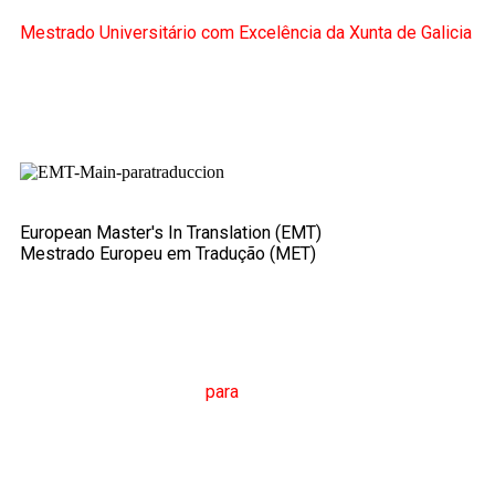
Mestrado Universitário com Excelência da Xunta de Galicia
European Master's In Translation (EMT)
Mestrado Europeu em Tradução (MET)
M
estrado em
T
radução
para
a
C
omunicação
I
nternacional
(MTCI)
Faculdade de Filologia e Tradução
UNIVERSIDADE
DE VIGO