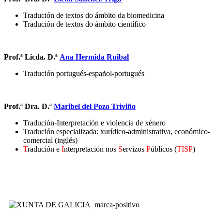
Tradución de textos do ámbito da biomedicina
Tradución de textos do ámbito científico
Prof.ª Licda. D.ª
Ana Hermida Ruibal
Tradución portugués-español-portugués
Prof.ª Dra. D.ª
Maribel del Pozo Triviño
Tradución-Interpretación e violencia de xénero
Tradución especializada: xurídico-administrativa, económico-
comercial (inglés)
T
radución e
I
nterpretación nos
S
ervizos
P
úblicos (
TISP
)