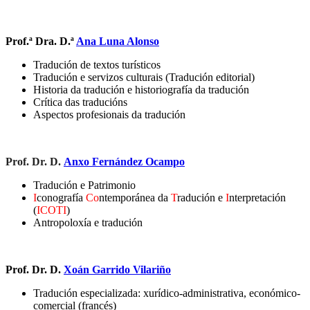
Prof.ª Dra. D.ª
Ana Luna Alonso
Tradución de textos turísticos
Tradución e servizos culturais (Tradución editorial)
Historia da tradución e historiografía da tradución
Crítica das traducións
Aspectos profesionais da tradución
Prof. Dr. D.
Anxo Fernández Ocampo
Tradución e Patrimonio
I
conografía
Co
ntemporánea da
T
radución e
I
nterpretación
(
ICOTI
)
Antropoloxía e tradución
Prof. Dr. D.
Xoán Garrido Vilariño
Tradución especializada: xurídico-administrativa, económico-
comercial (francés)