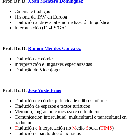
Prof. Dr. D.
Xoán Montero Domínguez
Cinema e tradução
Historia da TAV en Europa
Tradución audiovisual e normalización lingüística
Interpretación (PT-ES/GA)
Prof. Dr. D.
Ramón Méndez González
Tradución de cómic
Interpretación e linguaxes especializadas
Tradução de Videojogos
Prof. Dr. D.
José Yuste Frías
Tradución de cómic, publicidade e libros infantís
Tradución de espazos e textos turísticos
Memoria, migración e mestizaxe en tradución
Comunicación intercultural, multicultural e transcultural en
tradución
T
radución e
I
nterpretación no
M
edio
S
ocial (
TIMS
)
Tradución e paratradución xuradas