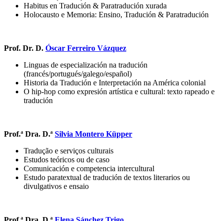
Habitus en Tradución & Paratradución xurada
Holocausto e Memoria: Ensino, Tradución & Paratradución
Prof. Dr. D.
Óscar Ferreiro Vázquez
Linguas de especialización na tradución
(francés/portugués/galego/español)
Historia da Tradución e Interpretación na América colonial
O hip-hop como expresión artística e cultural: texto rapeado e
tradución
Prof.ª Dra. D.ª
Silvia Montero Küpper
Tradução e serviços culturais
Estudos teóricos ou de caso
Comunicación e competencia intercultural
Estudo paratextual de tradución de textos literarios ou
divulgativos e ensaio
Prof.ª Dra. D.ª
Elena Sánchez Trigo