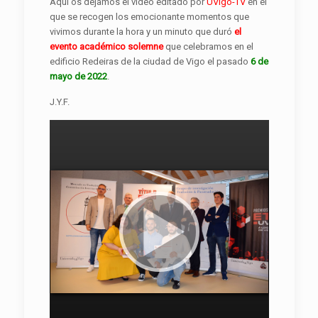
Aquí os dejamos el vídeo editado por
UVigo-TV
en el
que se recogen los emocionante momentos que
vivimos durante la hora y un minuto que duró
el
evento académico solemne
que celebramos en el
edificio Redeiras de la ciudad de Vigo el pasado
6 de
mayo de 2022
.
J.Y.F.