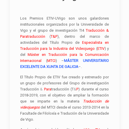
Los Premios ETIV-UVigo son unos galardones
institucionales organizados por la Universidade de
Vigo y el grupo de investigación TI4
Traducción &
Paratraducción
(
T&P
), dentro del marco de
actividades del Título Propio de
Especialista en
Traducción para la Industria del Videojuego
(
ETIV
) y
del
Máster en Traducción para la Comunicación
Internacional
(
MTCI
) –
MÁSTER UNIVERSITARIO
EXCELENTE DA XUNTA DE GALICIA
–.
El Título Propio de ETIV fue creado y estrenado por
un grupo de profesores del Grupo de investigación
Traducción
&
Para
traducción (T
&
P
) durante el curso
2018-2019, con el objetivo de ampliar la formación
que se imparte en la materia
Traducción de
videojuegos
del MTCI desde el curso 2013-2014 en la
Facultade de Filoloxía e Tradución de la Universidade
de Vigo.