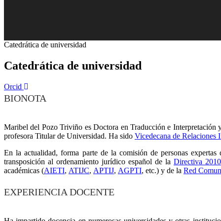
Catedrática de universidad
Catedrática de universidad
Orcid
BIONOTA
Maribel del Pozo Triviño es Doctora en Traducción e Interpretación y 
profesora Titular de Universidad. Ha sido
Vicedecana de Relaciones I
En la actualidad, forma parte de la comisión de personas expertas
transposición al ordenamiento jurídico español de la
Directiva 201
académicas (
AIETI
,
ATIJC
,
APTIJ
,
AGPTI
, etc.) y de la
Red Comun
EXPERIENCIA DOCENTE
Ha impartido docencia en numerosas universidades y otras institucion