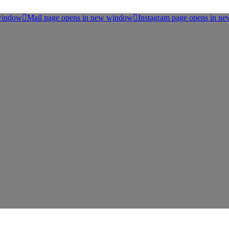
 window
Mail page opens in new window
Instagram page opens in n