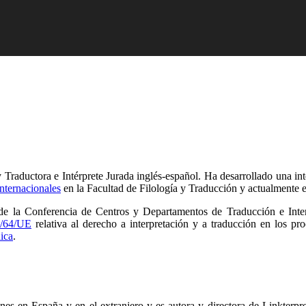
Traductora e Intérprete Jurada inglés-español. Ha desarrollado una int
nternacionales
en la Facultad de Filología y Traducción y actualmente e
 de la Conferencia de Centros y Departamentos de Traducción e Inte
0/64/UE
relativa al derecho a interpretación y a traducción en los pr
ica
.
es en España y en el extranjero y es autora y directora de Linkterpre