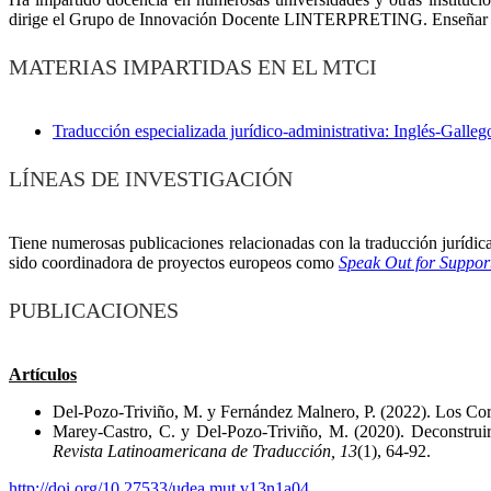
dirige el Grupo de Innovación Docente LINTERPRETING. Enseñar d
MATERIAS IMPARTIDAS EN EL MTCI
Traducción especializada jurídico-administrativa: Inglés-Galleg
LÍNEAS DE INVESTIGACIÓN
Tiene numerosas publicaciones relacionadas con la traducción jurídica 
sido coordinadora de proyectos europeos como
Speak Out for Suppo
PUBLICACIONES
Artículos
Del-Pozo-Triviño, M. y Fernández Malnero, P. (2022). Los Corre
Marey-Castro, C. y Del-Pozo-Triviño, M. (2020). Deconstruir 
Revista Latinoamericana de Traducción, 13
(1), 64-92.
http://doi.org/10.27533/udea.mut.v13n1a04