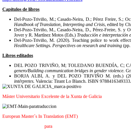
Capítulos de libros
Del-Pozo-Triviño, M.; Casado-Neira, D.; Pérez Freire, S.; O
Handbook of Translation, Interpreting and Crisis
, edited by C
Del-Pozo-Triviño, M., Casado-Neira, D., Pérez-Freire, S. y 
Jover y R. Martínez Motos (Eds.)
Traducción e interpretación en
Del-Pozo-Triviño, M. (2020). Teaching police to work effect
Healthcare Settings. Perspectives on research and training
(pp
Libros editados
DEL POZO TRIVIÑO, M; TOLEDANO BUENDÍA, C; CA
genero/Building communication bridges in gender violence.
Gra
BORJA ALBI, A. y DEL POZO TRIVIÑO M. (eds.) (2
intérpretes.
Valencia: Tirant Lo Blanch. ISBN 9788416349333
Máster Universitario Excelente de la Xunta de Galicia
European Master´s In Translation (EMT)
M
áster en
T
raducción
para
la
C
omunicación
I
nternacional (MTCI)
F