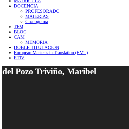
MATRÍCULA
DOCENCIA
PROFESORADO
MATERIAS
Cronograma
TFM
BLOG
CAM
MEMORIA
DOBLE TITULACIÓN
European Master’s in Translation (EMT)
ETIV
del Pozo Triviño, Maribel