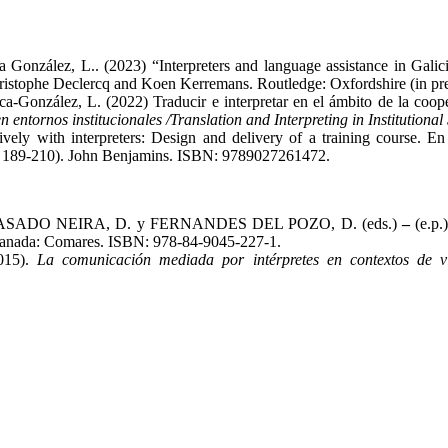
ca González, L.. (2023) “Interpreters and language assistance in Gal
hristophe Declercq and Koen Kerremans. Routledge: Oxfordshire (in pre
Oca-González, L. (2022) Traducir e interpretar en el ámbito de la 
 entornos institucionales /Translation and Interpreting in Institutional 
ively with interpreters: Design and delivery of a training course. 
. 189-210). John Benjamins. ISBN: 9789027261472.
SADO NEIRA, D. y FERNANDES DEL POZO, D. (eds.)
–
(e.p.
nada: Comares. ISBN: 978-84-9045-227-1.
015).
La comunicación mediada por intérpretes en contextos de v
.
acultad de Filología y Traducción
UNIVERSIDAD DE VIGO