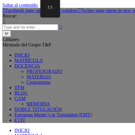
Saltar al contenido
ES
Facebook page opens in new window
Twitter page opens in new
Buscar:
Limiares
Mestrado del Grupo T&P
INICIO
MATRÍCULA
DOCENCIA
PROFESORADO
MATERIAS
Cronograma
TFM
BLOG
CAM
MEMORIA
DOBLE TITULACIÓN
European Master’s in Translation (EMT)
ETIV
INICIO