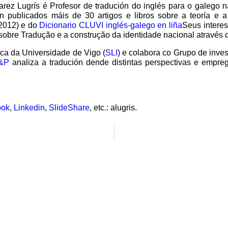
varez Lugrís é
Profesor de tradución do inglés para o galego 
 Ten publicados máis de 30 artigos e libros sobre a teoría e
 2012) e do
Dicionario CLUVI inglés-galego en liña
Seus intere
obre Tradução e a construção da identidade nacional através 
ica da Universidade de Vigo (
SLI
) e colabora co Grupo de inve
&
P
analiza a tradución dende distintas perspectivas e empre
ook
,
Linkedin
,
SlideShare
, etc.: alugris.