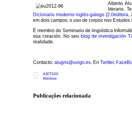
Alberto Ál
literario.
Dicionario moderno inglés-galego
(
2.0editora
,
em dois campos: o uso de corpos nos Estudos s
É membro do Seminario de lingüística Informát
súa creación. No seu
blog de investigación T
realidade.
Contacto:
alugris@uvigo.es
. En
Twitter
,
FaceB
ANTIGO
Matérias
Publicações relacionada