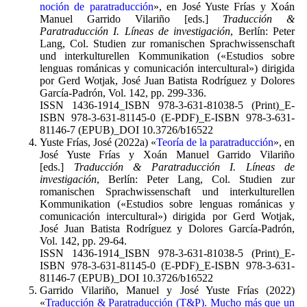
noción de paratraducción
», en José Yuste Frías y Xoán
Manuel Garrido Vilariño [eds.]
Traducción &
Paratraducción I. Líneas de investigación
, Berlín: Peter
Lang, Col. Studien zur romanischen Sprachwissenschaft
und interkulturellen Kommunikation («Estudios sobre
lenguas románicas y comunicación intercultural») dirigida
por Gerd Wotjak, José Juan Batista Rodríguez y Dolores
García-Padrón, Vol. 142, pp. 299-336.
ISSN 1436-1914_ISBN 978-3-631-81038-5 (Print)_E-
ISBN 978-3-631-81145-0 (E-PDF)_E-ISBN 978-3-631-
81146-7 (EPUB)_DOI 10.3726/b16522
Yuste Frías, José (2022a) «
Teoría de la paratraducción
», en
José Yuste Frías y Xoán Manuel Garrido Vilariño
[eds.]
Traducción & Paratraducción I. Líneas de
investigación
, Berlín: Peter Lang, Col. Studien zur
romanischen Sprachwissenschaft und interkulturellen
Kommunikation («Estudios sobre lenguas románicas y
comunicación intercultural») dirigida por Gerd Wotjak,
José Juan Batista Rodríguez y Dolores García-Padrón,
Vol. 142, pp. 29-64.
ISSN 1436-1914_ISBN 978-3-631-81038-5 (Print)_E-
ISBN 978-3-631-81145-0 (E-PDF)_E-ISBN 978-3-631-
81146-7 (EPUB)_DOI 10.3726/b16522
Garrido Vilariño, Manuel y José Yuste Frías (2022)
«
Traducción & Paratraducción (T&P). Mucho más que un