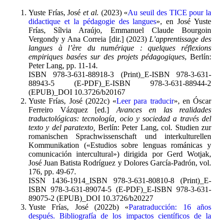
Yuste Frías, José
et al.
(2023) «
Au seuil des TICE pour la
didactique et la pédagogie des langues
», en José Yuste
Frías, Sílvia Araújo, Emmanuel Claude Bourgoin
Vergondy y Ana Correia [dir.] (2023)
L’apprentissage des
langues à l’ère du numérique : quelques réflexions
empiriques basées sur des projets pédagogiques
, Berlín:
Peter Lang, pp. 11-14.
ISBN 978-3-631-88918-3 (Print)_E-ISBN 978-3-631-
88943-5 (E-PDF)_E-ISBN 978-3-631-88944-2
(EPUB)_DOI 10.3726/b20167
Yuste Frías, José (2022c) «
Leer para traducir
», en Óscar
Ferreiro Vázquez [ed.]
Avances en las realidades
traductológicas: tecnología, ocio y sociedad a través del
texto y del paratexto,
Berlín: Peter Lang, col. Studien zur
romanischen Sprachwissenschaft und interkulturellen
Kommunikation («Estudios sobre lenguas románicas y
comunicación intercultural») dirigida por Gerd Wotjak,
José Juan Batista Rodríguez y Dolores García-Padrón, vol.
176, pp. 49-67.
ISSN 1436-1914_ISBN 978-3-631-80810-8 (Print)_E-
ISBN 978-3-631-89074-5 (E-PDF)_E-ISBN 978-3-631-
89075-2 (EPUB)_DOI 10.3726/b20227
Yuste Frías, José (2022b) «
Paratraducción: 16 años
después. Bibliografía de los impactos científicos de la