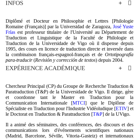
INFOS
Diplômé et Docteur en Philosophie et Lettres [Philologie
Romaine (Français)] par la Universidad de Zaragoza,
José Yuste
Frías
est professeur titulaire de l'Université au Département de
Traduction et Linguistique de la Faculté de Philologie et
Traduction de la Universidade de Vigo où il dispense depuis
1995, des cours en licence de traduction directe et inversée dans
la combinaison français-espagnol-français et de
Ortotipografía
para-traducir
(
Revisión y corrección de textos
) depuis 2004.
EXPÉRIENCE ACADÉMIQUE
Chercheur Principal (CP) du Groupe de Recherche Traduction &
Paratraduction (T&P) de la Universidade de Vigo. Il dirige, gère
et coordonne tant le Master en Traduction pour la
Communication Internationale [
MTCI
] que le Diplôme de
Spécialiste en Traduction pour l'Industrie Vidéoludique [
ETIV
] et
le Doctorat en Traduction & Paratraduction [
T&P
] de la UVigo.
Il a animé des séminaires, des conférences, des discours et des
communications lors d'événements scientifiques nationaux
(Madrid, Barcelone, Séville, Vitoria-Gasteiz) et internationaux