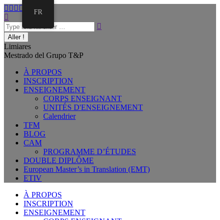
FR
Limiares
Mestrado del Grupo T&P
À PROPOS
INSCRIPTION
ENSEIGNEMENT
CORPS ENSEIGNANT
UNITÉS D'ENSEIGNEMENT
Calendrier
TFM
BLOG
CAM
PROGRAMME D’ÉTUDES
DOUBLE DIPLÔME
European Master’s in Translation (EMT)
ETIV
À PROPOS
INSCRIPTION
ENSEIGNEMENT