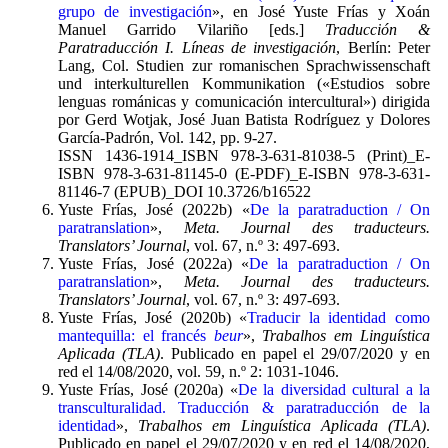
grupo de investigación
», en José Yuste Frías y Xoán
Manuel Garrido Vilariño [eds.]
Traducción &
Paratraducción I. Líneas de investigación
, Berlín: Peter
Lang, Col. Studien zur romanischen Sprachwissenschaft
und interkulturellen Kommunikation («Estudios sobre
lenguas románicas y comunicación intercultural») dirigida
por Gerd Wotjak, José Juan Batista Rodríguez y Dolores
García-Padrón, Vol. 142, pp. 9-27.
ISSN 1436-1914_ISBN 978-3-631-81038-5 (Print)_E-
ISBN 978-3-631-81145-0 (E-PDF)_E-ISBN 978-3-631-
81146-7 (EPUB)_DOI 10.3726/b16522
Yuste Frías, José (2022b) «
De la paratraduction / On
paratranslation
»,
Meta. Journal des traducteurs.
Translators’ Journal
, vol. 67, n.º 3: 497-693.
Yuste Frías, José (2022a) «
De la paratraduction / On
paratranslation
»,
Meta. Journal des traducteurs.
Translators’ Journal
, vol. 67, n.º 3: 497-693.
Yuste Frías, José (2020b) «
Traducir la identidad como
mantequilla: el francés
beur
»,
Trabalhos em Linguística
Aplicada (TLA)
. Publicado en papel el 29/07/2020 y en
red el 14/08/2020, vol. 59, n.º 2: 1031-1046.
Yuste Frías, José (2020a) «
De la diversidad cultural a la
transculturalidad. Traducción & paratraducción de la
identidad
»,
Trabalhos em Linguística Aplicada (TLA)
.
Publicado en papel el 29/07/2020 y en red el 14/08/2020,