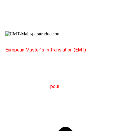
European Master´s In Translation (EMT)
M
aster en
T
raduction
pour
la
C
ommunication
I
nternationale
(MTCI)
Faculté de Philologie et de Traduction
UNIVERSITÉ
DE VIGO