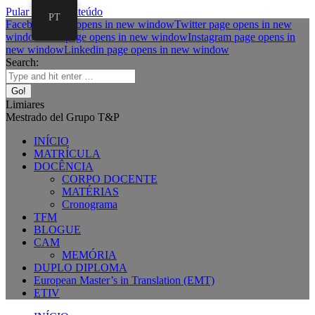
Pular para o conteúdo
PT
Facebook page opens in new window
Twitter page opens in new
window
Mail page opens in new window
Instagram page opens in
new window
Linkedin page opens in new window
Search:
Limiares
Mestrado del Grupo T&P
INÍCIO
MATRÍCULA
DOCÊNCIA
CORPO DOCENTE
MATÉRIAS
Cronograma
TFM
BLOGUE
CAM
MEMÓRIA
DUPLO DIPLOMA
European Master’s in Translation (EMT)
ETIV