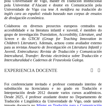
pola Universidade de Vigo, máster en Tradución Institucional
pola Universitat d’Alacant e doutor en Comunicación pola
Universidade de Vigo coa tese
A metáfora na tradución do
inglés cara ao español: estudo baseado nun corpus de ensaios
de divulgación económica
.
Colaborou en diversos proxectos europeos centrados na
accesibilidade e na literatura infantil e xuvenil, é membro do
grupo de investigación
Translation, Accessibility, Literature, and
Screen
e do
GTiCH
(
Group for Teaching Innovation in
Children’s Literature
). Ademais, actuou como avaliador externo
para as revistas
Anuario de Investigación en Literatura Infantil y
Juvenil
,
Entreculturas: Revista de Traducción y Comunicación
Intercultural
,
Transfer: Revista electrónica sobre Traducción e
Interculturalidad
e
Cadernos de Fraseoloxía Galega
.
EXPERIENCIA DOCENTE
Foi conferenciante invitado e profesor contratado interino de
substitución na licenciatura e no grado en Tradución e
Interpretación desde 2012 durante varios cursos académicos.
Desde 2025, é profesor axudante doutor no Departamento de
Tradución e Lingüística da Universidade de Vigo, onde tamén
imparte docencia no
Máster en Tradución para a Comunicación