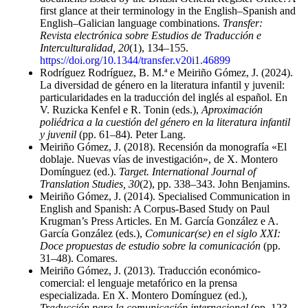
first glance at their terminology in the English–Spanish and
English–Galician language combinations.
Transfer:
Revista electrónica sobre Estudios de Traducción e
Interculturalidad, 20
(1), 134–155.
https://doi.org/10.1344/transfer.v20i1.46899
Rodríguez Rodríguez, B. M.ª e Meiriño Gómez, J. (2024).
La diversidad de género en la literatura infantil y juvenil:
particularidades en la traducción del inglés al español. En
V. Ruzicka Kenfel e R. Tonin (eds.),
Aproximación
poliédrica a la cuestión del género en la literatura infantil
y juvenil
(pp. 61–84). Peter Lang.
Meiriño Gómez, J. (2018). Recensión da monografía «El
doblaje. Nuevas vías de investigación», de X. Montero
Domínguez (ed.).
Target. International Journal of
Translation Studies, 30
(2), pp. 338–343. John Benjamins.
Meiriño Gómez, J. (2014). Specialised Communication in
English and Spanish: A Corpus-Based Study on Paul
Krugman’s Press Articles. En M. García González e A.
García González (eds.),
Comunicar(se) en el siglo XXI:
Doce propuestas de estudio sobre la comunicación
(pp.
31–48). Comares.
Meiriño Gómez, J. (2013). Traducción económico-
comercial: el lenguaje metafórico en la prensa
especializada. En X. Montero Domínguez (ed.),
Traducción para la comunicación internacional
(pp. 123–