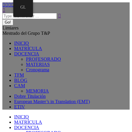
GL
Limiares
Mestrado del Grupo T&P
INICIO
MATRÍCULA
DOCENCIA
PROFESORADO
MATERIAS
Cronograma
TFM
BLOG
CAM
MEMORIA
Dobre Titulación
European Master’s in Translation (EMT)
ETIV
INICIO
MATRÍCULA
DOCENCIA